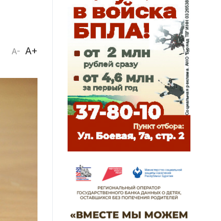
A+
A-