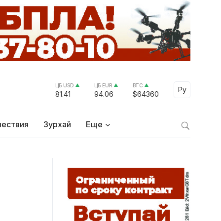
ЦБ USD
ЦБ EUR
BTC
Select Lang
Ру
81.41
94.06
$64360
ествия
Зурхай
Еще