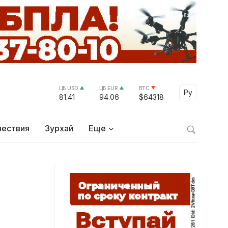
ЦБ USD
ЦБ EUR
BTC
Select Lang
Ру
81.41
94.06
$64318
ествия
Зурхай
Еще