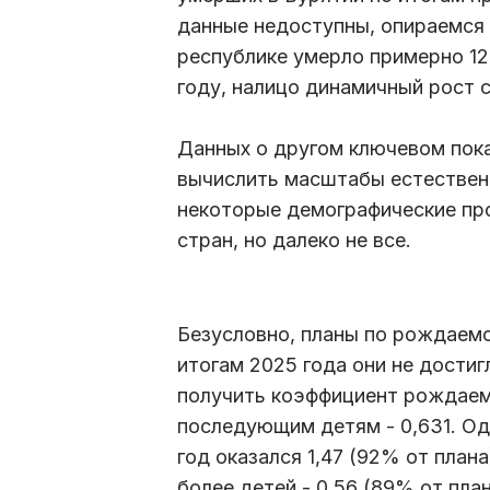
данные недоступны, опираемся н
республике умерло примерно 12 
году, налицо динамичный рост 
Данных о другом ключевом пока
вычислить масштабы естествен
некоторые демографические про
стран, но далеко не все.
Безусловно, планы по рождаемо
итогам 2025 года они не дости
получить коэффициент рождаемос
последующим детям - 0,631. О
год оказался 1,47 (92% от план
более детей - 0,56 (89% от план