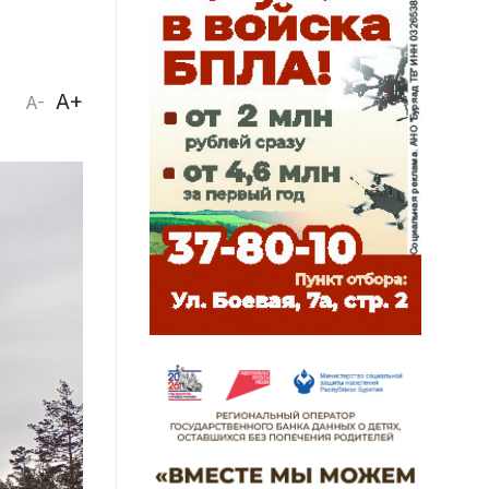
A+
A-