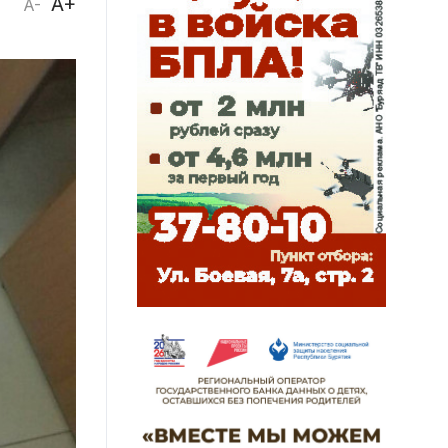
A+
A-