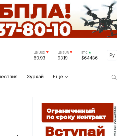
ЦБ USD
ЦБ EUR
BTC
Select Lang
Ру
80.93
93.19
$64486
ествия
Зурхай
Еще