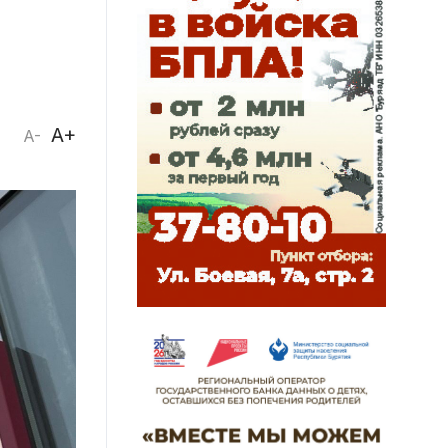
A+
A-