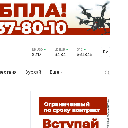
ЦБ USD
ЦБ EUR
BTC
Select Lang
Ру
82.17
94.84
$64845
ествия
Зурхай
Еще