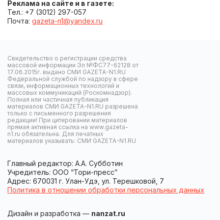
Реклама на сайте и в газете:
Тел.: +7 (3012) 297-057
Почта:
gazeta-n1@yandex.ru
Свидетельство о регистрации средства
массовой информации Эл №ФС77-62128 от
17.06.2015г. выдано СМИ GAZETA-N1.RU
Федеральной службой по надзору в сфере
связи, информационных технологий и
массовых коммуникаций (Роскомнадзор).
Полная или частичная публикация
материалов СМИ GAZETA-N1.RU разрешена
только с письменного разрешения
редакции! При цитировании материалов
прямая активная ссылка на www.gazeta-
n1.ru обязательна. Для печатных
материалов указывать: СМИ GAZETA-N1.RU
Главный редактор: А.А. Субботин
Учредитель: ООО “Тори-пресс”
Адрес: 670031 г. Улан-Удэ, ул. Терешковой, 7
Политика в отношении обработки персональных данных
Дизайн и разработка —
nanzat.ru