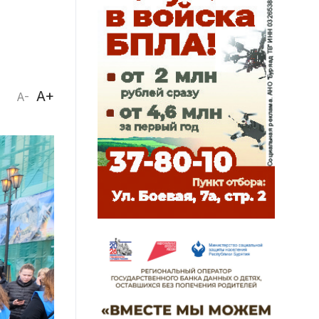
A+
A-