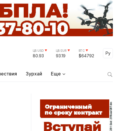
ЦБ USD
ЦБ EUR
BTC
Select Lang
Ру
80.93
93.19
$64792
ествия
Зурхай
Еще