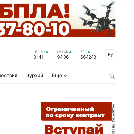
ЦБ USD
ЦБ EUR
BTC
Select Lang
Ру
81.41
94.06
$64248
ествия
Зурхай
Еще