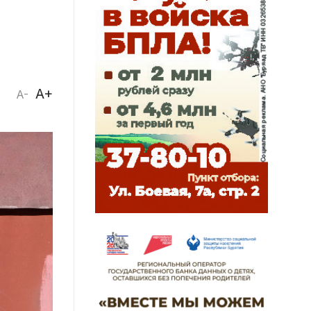
A+
A-