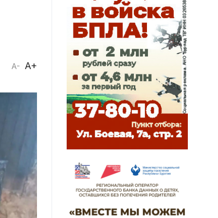
A+
A-