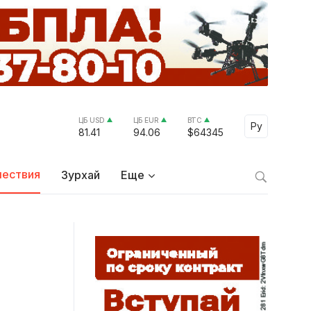
ЦБ USD
ЦБ EUR
BTC
Select Lang
Ру
81.41
94.06
$64345
ествия
Зурхай
Еще