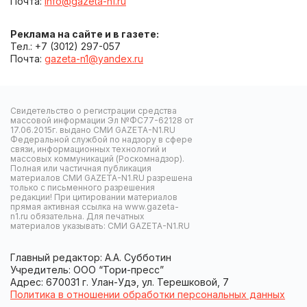
Почта:
info@gazeta-n1.ru
Реклама на сайте и в газете:
Тел.: +7 (3012) 297-057
Почта:
gazeta-n1@yandex.ru
Свидетельство о регистрации средства
массовой информации Эл №ФС77-62128 от
17.06.2015г. выдано СМИ GAZETA-N1.RU
Федеральной службой по надзору в сфере
связи, информационных технологий и
массовых коммуникаций (Роскомнадзор).
Полная или частичная публикация
материалов СМИ GAZETA-N1.RU разрешена
только с письменного разрешения
редакции! При цитировании материалов
прямая активная ссылка на www.gazeta-
n1.ru обязательна. Для печатных
материалов указывать: СМИ GAZETA-N1.RU
Главный редактор: А.А. Субботин
Учредитель: ООО “Тори-пресс”
Адрес: 670031 г. Улан-Удэ, ул. Терешковой, 7
Политика в отношении обработки персональных данных