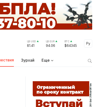
ЦБ USD
ЦБ EUR
BTC
Select Lang
Ру
81.41
94.06
$64345
ествия
Зурхай
Еще