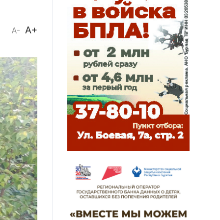
A+
A-