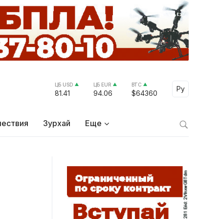
ЦБ USD
ЦБ EUR
BTC
Select Lang
Ру
81.41
94.06
$64360
ествия
Зурхай
Еще