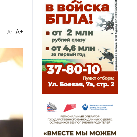
A+
A-