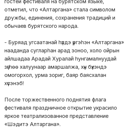
гостей фестиваля на бурятском языке,
отметил, что «Алтаргана» стала символом
дружбы, единения, сохранения традиций и
обычаев бурятского народа.
- Буряад угсаатанай hүлдэ үргэhэн «Алтаргана»
нааданда сугларhан арад зоноо, холо ойрын
айлшадаа Арадай Хуралай hунгамалнуудай
зүгhөө халуунаар амаршалжа, хүн бүхэндэ
омогорхол, урма зориг, баяр баясхалан
хүсэнэб!
После торжественного поднятия флага
фестиваля праздничное открытие украсило
яркое театрализованное представление
«Шэдитэ Алтаргана».