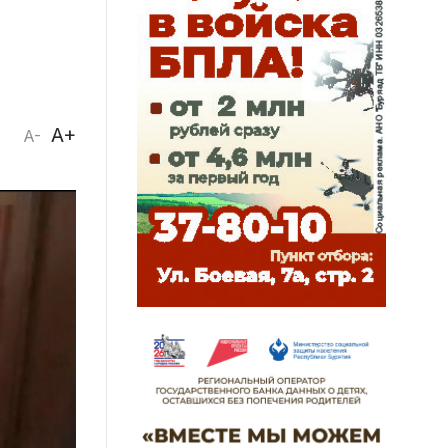
A+
A-