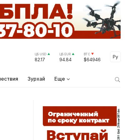
ЦБ USD
ЦБ EUR
BTC
Select Lang
Ру
82.17
94.84
$64946
ествия
Зурхай
Еще