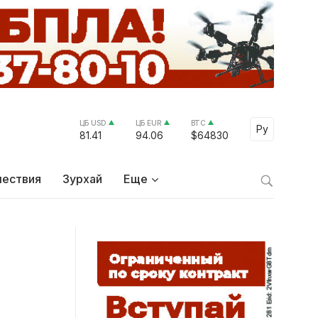
ЦБ USD
ЦБ EUR
BTC
Select Lang
Ру
81.41
94.06
$64830
ествия
Зурхай
Еще