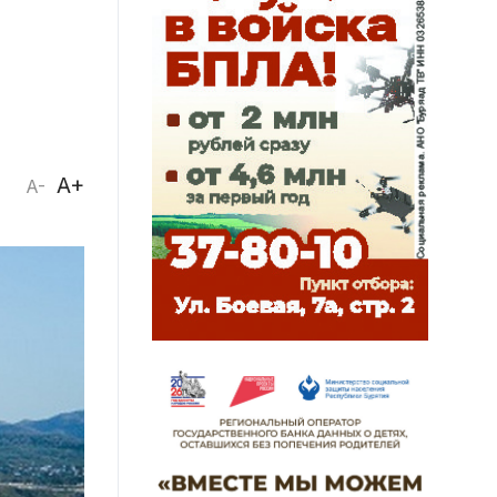
A+
A-