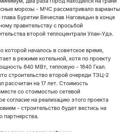
минимум, два раза город находился на грани
дусные морозы - МЧС рассматривало варианты
 глава Бурятии Вячеслав Наговицын в конце
ьному правительству с просьбой
ительства второй теплоцентрали Улан-Удэ.
о которой началось в советское время,
тает в режиме котельной, хотя по проекту
щность 840 МВт, тепловую - 1840 Гкал.
что строительство второй очереди ТЭЦ-2
ыл рассчитан на 17 лет. Стоимость
вместе со стоимостью сетевой
е согласие на реализацию этого проекта
овием - строительство будет вестись на
о партнерства.