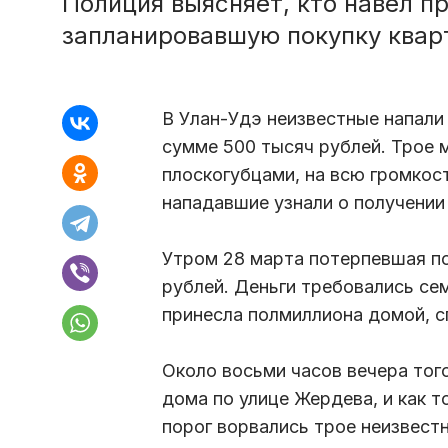
Полиция выясняет, кто навел п
запланировавшую покупку квар
В Улан-Удэ неизвестные напали
сумме 500 тысяч рублей. Трое 
плоскогубцами, на всю громкост
нападавшие узнали о получении
Утром 28 марта потерпевшая по
рублей. Деньги требовались се
принесла полмиллиона домой, сп
Около восьми часов вечера тог
дома по улице Жердева, и как т
порог ворвались трое неизвест