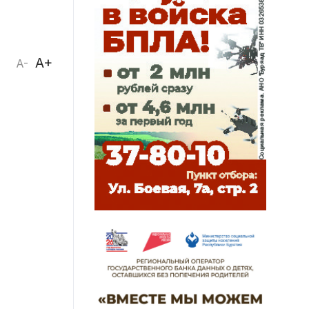
A+
A-