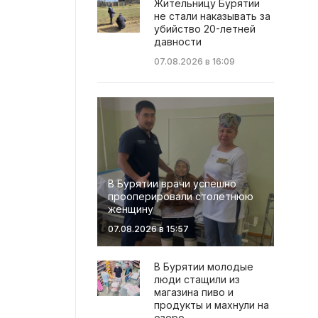
Жительницу Бурятии
не стали наказывать за
убийство 20-летней
давности
07.08.2026 в 16:09
В Бурятии врачи успешно
прооперировали столетнюю
женщину
07.08.2026 в 15:57
В Бурятии молодые
люди стащили из
магазина пиво и
продукты и махнули на
озеро