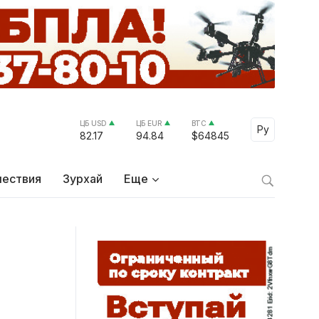
ЦБ USD
ЦБ EUR
BTC
Select Lang
Ру
82.17
94.84
$64845
ествия
Зурхай
Еще