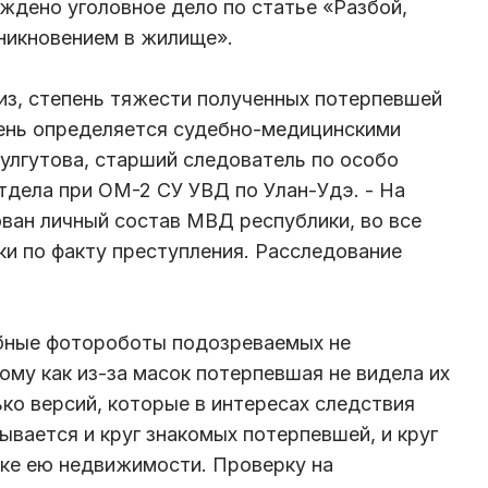
уждено уголовное дело по статье «Разбой,
никновением в жилище».
тиз, степень тяжести полученных потерпевшей
ень определяется судебно-медицинскими
улгутова, старший следователь по особо
дела при ОМ-2 СУ УВД по Улан-Удэ. - На
ван личный состав МВД республики, во все
и по факту преступления. Расследование
бные фотороботы подозреваемых не
му как из-за масок потерпевшая не видела их
ко версий, которые в интересах следствия
ывается и круг знакомых потерпевшей, и круг
пке ею недвижимости. Проверку на