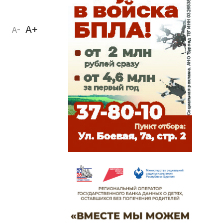
A+
A-