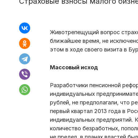
Страховые взносы малого бизн
Животрепещущий вопрос страхо
ближайшее время, не исключено
этом в ходе своего визита в Б
Массовый исход
Разработчики пенсионной рефо
индивидуальных предпринимател
рублей, не предполагали, что р
первый квартал 2013 года в Ро
индивидуальных предприятий. К
количество безработных, попол
не предел, в планах властей б