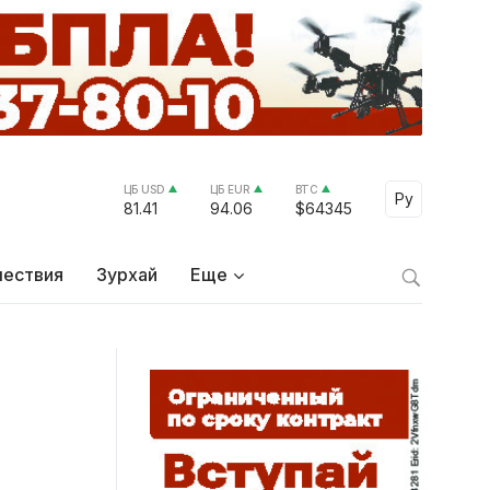
ЦБ USD
ЦБ EUR
BTC
Select Lang
Ру
81.41
94.06
$64345
ествия
Зурхай
Еще