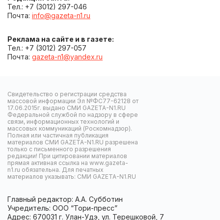
Тел.: +7 (3012) 297-046
Почта:
info@gazeta-n1.ru
Реклама на сайте и в газете:
Тел.: +7 (3012) 297-057
Почта:
gazeta-n1@yandex.ru
Свидетельство о регистрации средства
массовой информации Эл №ФС77-62128 от
17.06.2015г. выдано СМИ GAZETA-N1.RU
Федеральной службой по надзору в сфере
связи, информационных технологий и
массовых коммуникаций (Роскомнадзор).
Полная или частичная публикация
материалов СМИ GAZETA-N1.RU разрешена
только с письменного разрешения
редакции! При цитировании материалов
прямая активная ссылка на www.gazeta-
n1.ru обязательна. Для печатных
материалов указывать: СМИ GAZETA-N1.RU
Главный редактор: А.А. Субботин
Учредитель: ООО “Тори-пресс”
Адрес: 670031 г. Улан-Удэ, ул. Терешковой, 7