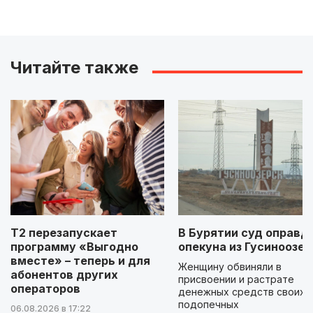
Читайте также
Т2 перезапускает
В Бурятии суд оправд
программу «Выгодно
опекуна из Гусиноозер
вместе» – теперь и для
Женщину обвиняли в
абонентов других
присвоении и растрате
операторов
денежных средств своих
подопечных
06.08.2026 в 17:22