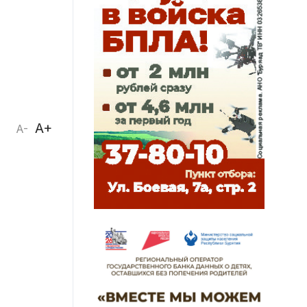
A+
A-