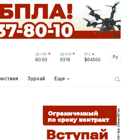
ЦБ USD
ЦБ EUR
BTC
Select Lang
Ру
80.93
93.19
$64550
ествия
Зурхай
Еще