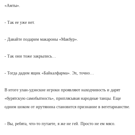
«Амты».
- Так ее уже нет.
- Давайте подарим макароны «Макбур».
- Так они тоже закрылись…
- Тогда дадим ящик «Байкалфарма». Эх, точно…
В итоге улан-удэнские игроки проявляют находчивость и дарят
«бурятскую самобытность», приплясывая народные танцы. Еще
одним шоком от ирутянина становится признание в вегетарианстве.
- Вы, ребята, что-то путаете, я же не гей. Просто не ем мясо.