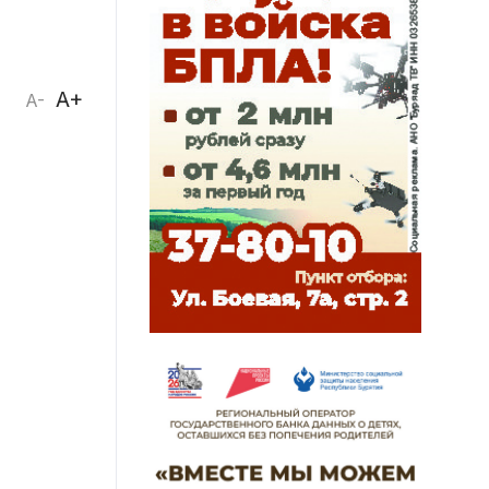
A+
A-