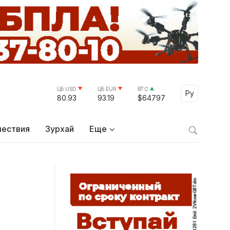
ЦБ USD
ЦБ EUR
BTC
Select Lang
Ру
80.93
93.19
$64797
ествия
Зурхай
Еще