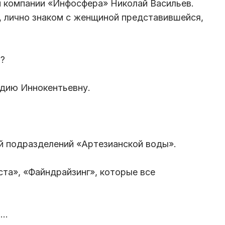
й компании «Инфосфера» Николай Васильев.
, лично знаком с женщиной представившейся,
я?
Лидию Иннокентьевну.
ей подразделений «Артезианской воды».
ста», «Файндрайзинг», которые все
и…