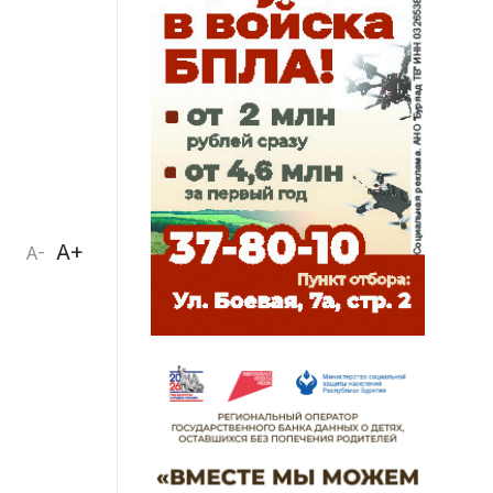
A+
A-