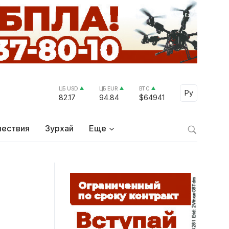
ЦБ USD
ЦБ EUR
BTC
Select Lang
Ру
82.17
94.84
$64941
ествия
Зурхай
Еще