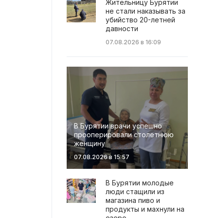
Жительницу Бурятии
не стали наказывать за
убийство 20-летней
давности
07.08.2026 в 16:09
В Бурятии врачи успешно
прооперировали столетнюю
женщину
07.08.2026 в 15:57
В Бурятии молодые
люди стащили из
магазина пиво и
продукты и махнули на
озеро