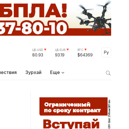
ЦБ USD
ЦБ EUR
BTC
Select Lang
Ру
80.93
93.19
$64369
ествия
Зурхай
Еще