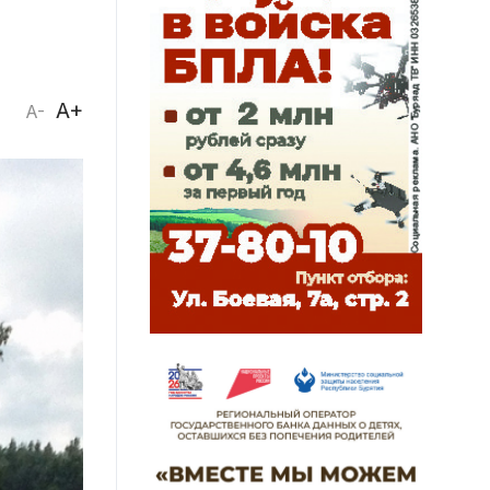
A+
A-