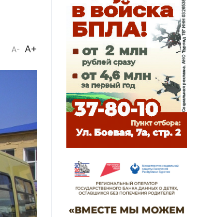
A+
A-