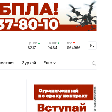
ЦБ USD
ЦБ EUR
BTC
Select Lang
Ру
82.17
94.84
$64966
ествия
Зурхай
Еще