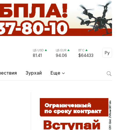
ЦБ USD
ЦБ EUR
BTC
Select Lang
Ру
81.41
94.06
$64433
ествия
Зурхай
Еще