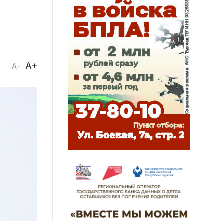
A+
A-