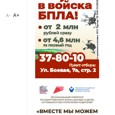
A+
A-