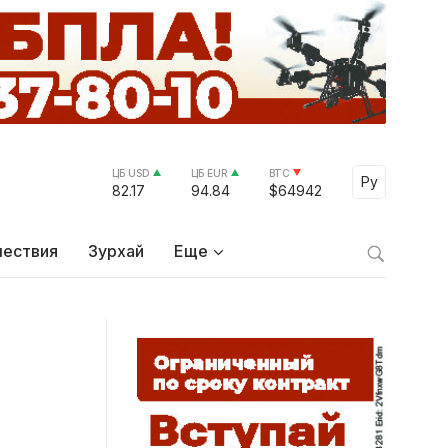
ЦБ USD
ЦБ EUR
BTC
Select Lang
Ру
82.17
94.84
$64942
ествия
Зурхай
Еще