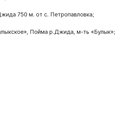
жида 750 м. от с. Петропавловка;
лыкское», Пойма р.Джида, м-ть «Булык»;