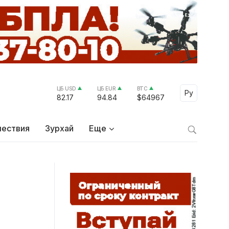
ЦБ USD
ЦБ EUR
BTC
Select Lang
Ру
82.17
94.84
$64967
ествия
Зурхай
Еще