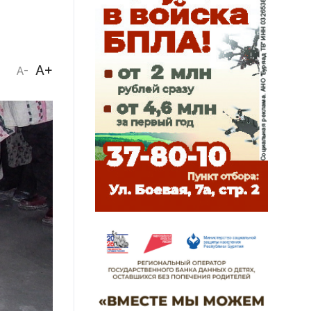
A+
A-