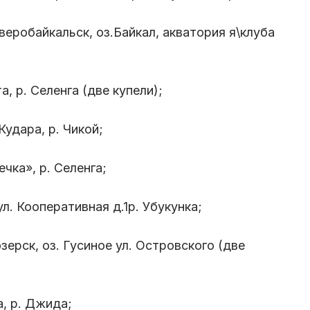
веробайкальск, оз.Байкал, акватория я\клуба
а, р. Селенга (две купели);
Кудара, р. Чикой;
ечка», р. Селенга;
ул. Кооперативная д.1р. Убукунка;
озерск, оз. Гусиное ул. Островского (две
а, р. Джида;