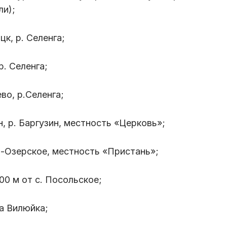
ли);
цк, р. Селенга;
р. Селенга;
ево, р.Селенга;
н, р. Баргузин, местность «Церковь»;
о-Озерское, местность «Пристань»;
500 м от с. Посольское;
ка Вилюйка;