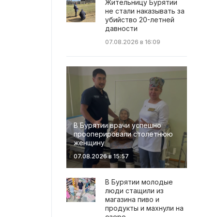
Жительницу Бурятии
не стали наказывать за
убийство 20-летней
давности
07.08.2026 в 16:09
В Бурятии врачи успешно
прооперировали столетнюю
женщину
07.08.2026 в 15:57
В Бурятии молодые
люди стащили из
магазина пиво и
продукты и махнули на
озеро