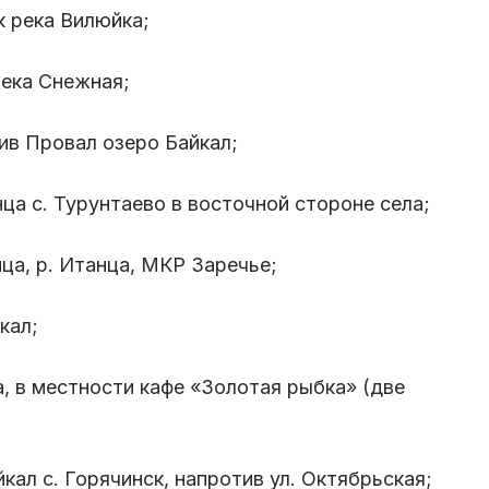
к река Вилюйка;
река Снежная;
лив Провал озеро Байкал;
нца с. Турунтаево в восточной стороне села;
нца, р. Итанца, МКР Заречье;
кал;
а, в местности кафе «Золотая рыбка» (две
йкал с. Горячинск, напротив ул. Октябрьская;