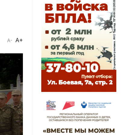
A+
A-