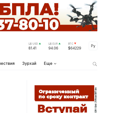
ЦБ USD
ЦБ EUR
BTC
Select Lang
Ру
81.41
94.06
$64229
ествия
Зурхай
Еще