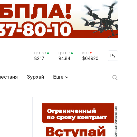
ЦБ USD
ЦБ EUR
BTC
Select Lang
Ру
82.17
94.84
$64920
ествия
Зурхай
Еще