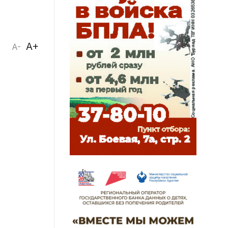
A+
A-