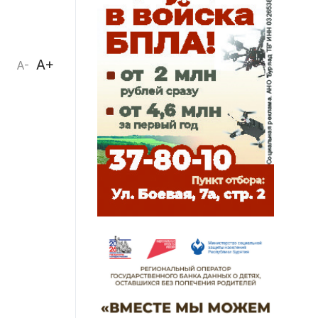
A+
A-