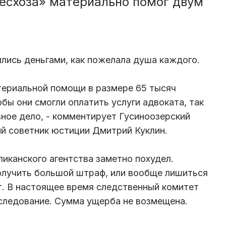
лесхоза» материально помог двум
ились деньгами, как пожелала душа каждого.
атериальной помощи в размере 65 тысяч
бы они смогли оплатить услуги адвоката, так
вное дело, - комментирует Гусиноозерский
й советник юстиции Дмитрий Куклин.
ликанского агентства заметно похудел.
олучить большой штраф, или вообще лишиться
т. В настоящее время следственный комитет
следование. Сумма ущерба не возмещена.