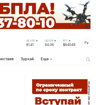
ЦБ USD
ЦБ EUR
BTC
Select Lang
Ру
81.41
94.06
$64549
ествия
Зурхай
Еще