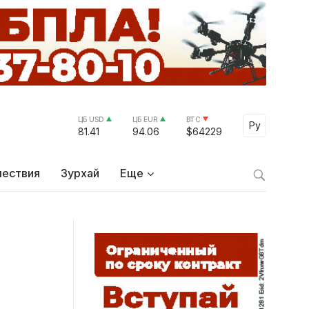
ЦБ USD
ЦБ EUR
BTC
Select Lang
Ру
81.41
94.06
$64229
ествия
Зурхай
Еще