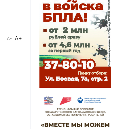
A+
A-