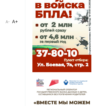
A+
A-