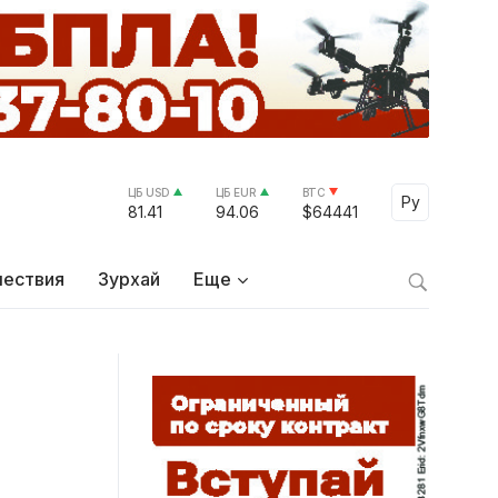
ЦБ USD
ЦБ EUR
BTC
Select Lang
Ру
81.41
94.06
$64441
ествия
Зурхай
Еще