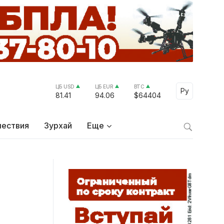
ЦБ USD
ЦБ EUR
BTC
Select Lang
Ру
81.41
94.06
$64404
ествия
Зурхай
Еще