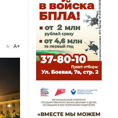
A+
A-