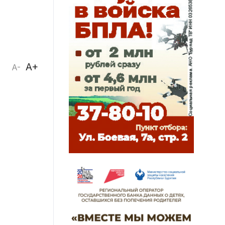
A+
A-