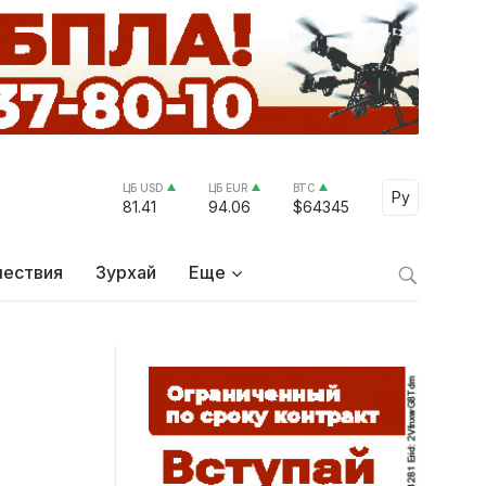
ЦБ USD
ЦБ EUR
BTC
Select Lang
Ру
81.41
94.06
$64345
ествия
Зурхай
Еще