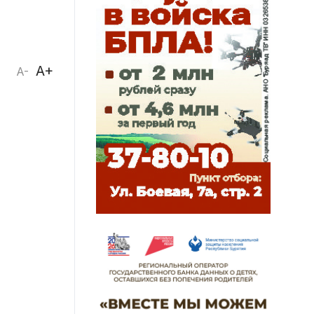
A+
A-