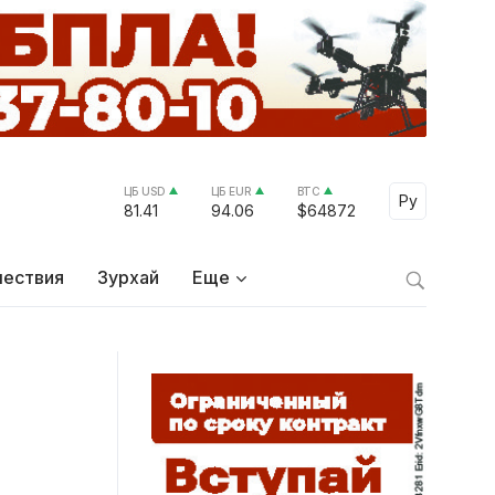
ЦБ USD
ЦБ EUR
BTC
Select Lang
Ру
81.41
94.06
$64872
ествия
Зурхай
Еще