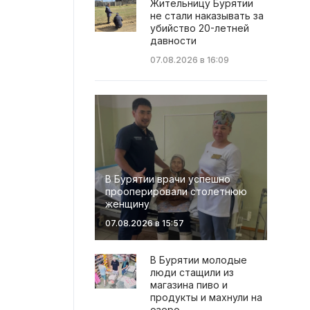
Жительницу Бурятии
не стали наказывать за
убийство 20-летней
давности
07.08.2026 в 16:09
В Бурятии врачи успешно
прооперировали столетнюю
женщину
07.08.2026 в 15:57
В Бурятии молодые
люди стащили из
магазина пиво и
продукты и махнули на
озеро