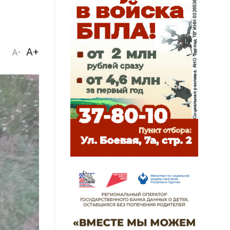
A+
A-