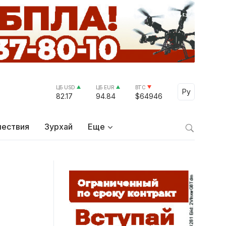
ЦБ USD
ЦБ EUR
BTC
Select Lang
Ру
82.17
94.84
$64946
ествия
Зурхай
Еще