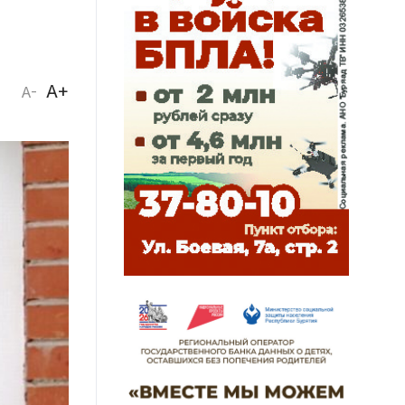
A+
A-