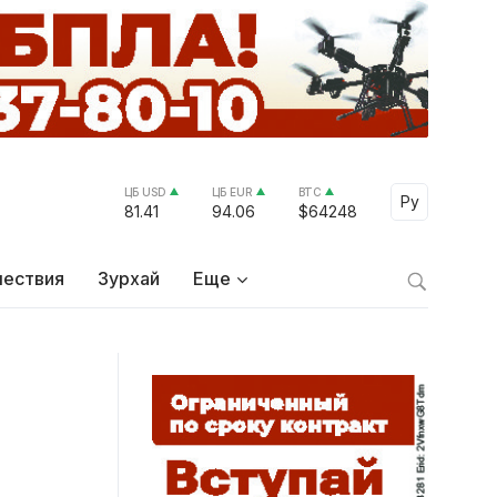
ЦБ USD
ЦБ EUR
BTC
Select Lang
Ру
81.41
94.06
$64248
ествия
Зурхай
Еще