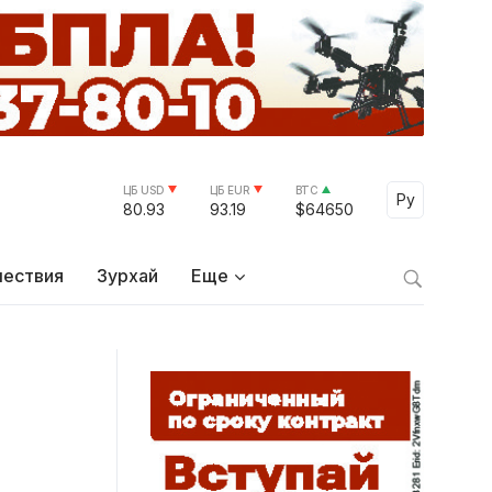
ЦБ USD
ЦБ EUR
BTC
Select Lang
Ру
80.93
93.19
$64650
ествия
Зурхай
Еще