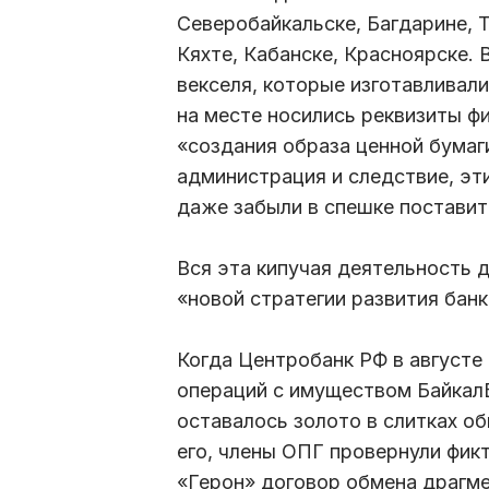
Северобайкальске, Багдарине, 
Кяхте, Кабанске, Красноярске.
векселя, которые изготавливал
на месте носились реквизиты ф
«создания образа ценной бумаг
администрация и следствие, эт
даже забыли в спешке поставит
Вся эта кипучая деятельность 
«новой стратегии развития бан
Когда Центробанк РФ в августе
операций с имуществом БайкалБ
оставалось золото в слитках об
его, члены ОПГ провернули фик
«Герон» договор обмена драгме