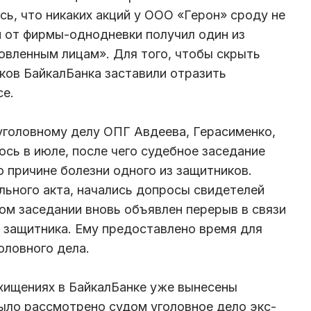
сь, что никаких акций у ООО «Герон» сроду не
и от фирмы-однодневки получил один из
овленным лицам». Для того, чтобы скрыть
ков БайкалБанка заставили отразить
се.
уголовному делу ОПГ Авдеева, Герасименко,
ось в июле, после чего судебное заседание
о причине болезни одного из защитников.
ьного акта, начались допросы свидетелей
ном заседании вновь объявлен перерыв в связи
о защитника. Ему предоставлено время для
головного дела.
хищениях в БайкалБанке уже вынесены
ыло рассмотрено судом уголовное дело экс-