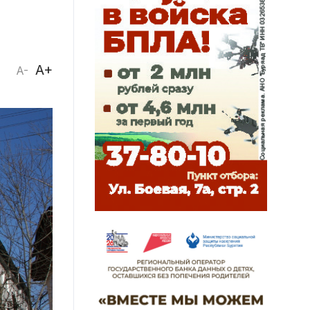
A+
A-