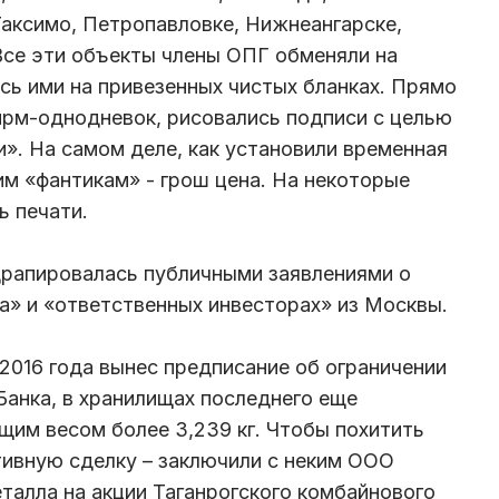
Таксимо, Петропавловке, Нижнеангарске,
 Все эти объекты члены ОПГ обменяли на
ись ими на привезенных чистых бланках. Прямо
ирм-однодневок, рисовались подписи с целью
и». На самом деле, как установили временная
им «фантикам» - грош цена. На некоторые
ь печати.
драпировалась публичными заявлениями о
ка» и «ответственных инвесторах» из Москвы.
 2016 года вынес предписание об ограничении
анка, в хранилищах последнего еще
щим весом более 3,239 кг. Чтобы похитить
тивную сделку – заключили с неким ООО
талла на акции Таганрогского комбайнового