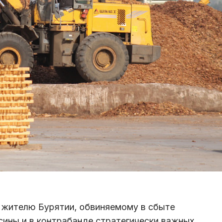
 жителю Бурятии, обвиняемому в сбыте
сины и в контрабанде стратегически важных