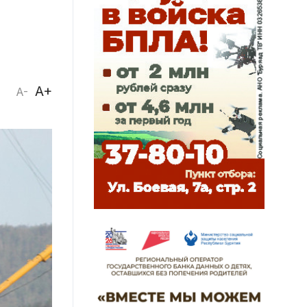
A+
A-