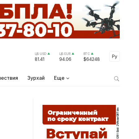
ЦБ USD
ЦБ EUR
BTC
Select Lang
Ру
81.41
94.06
$64248
ествия
Зурхай
Еще