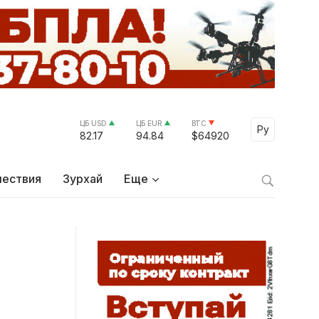
ЦБ USD
ЦБ EUR
BTC
Select Lang
Ру
82.17
94.84
$64920
ествия
Зурхай
Еще