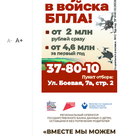
A+
A-