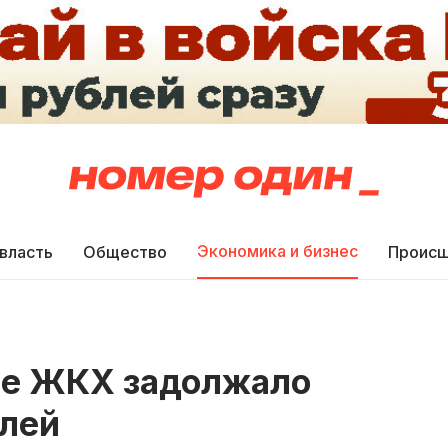
Экономика и бизнес
 власть
Общество
Происш
ие ЖКХ задолжало
блей