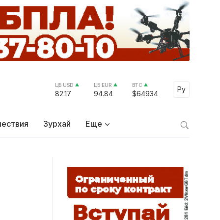
ЦБ USD
ЦБ EUR
BTC
Select Lang
Ру
82.17
94.84
$64934
ествия
Зурхай
Еще