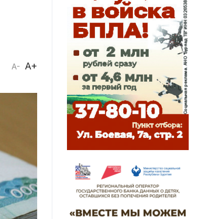
A+
A-