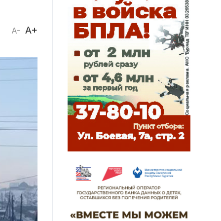
A+
A-