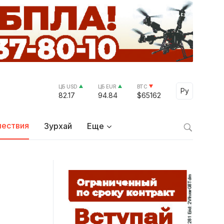
ЦБ USD
ЦБ EUR
BTC
Select Lang
Ру
82.17
94.84
$65162
ествия
Зурхай
Еще