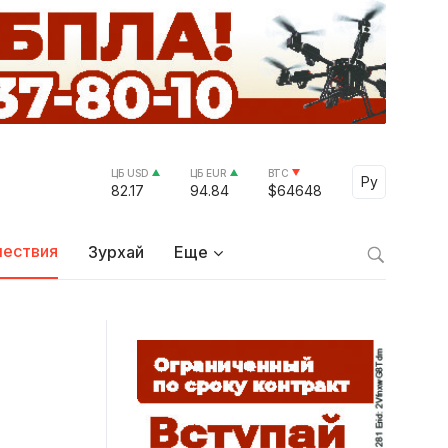
ЦБ USD
ЦБ EUR
BTC
Select Lang
Ру
82.17
94.84
$64648
ествия
Зурхай
Еще