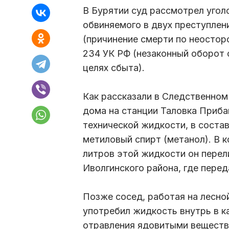
В Бурятии суд рассмотрел угол
обвиняемого в двух преступлени
(причинение смерти по неосторо
234 УК РФ (незаконный оборот
целях сбыта).
Как рассказали в Следственном
дома на станции Таловка Приба
технической жидкости, в соста
метиловый спирт (метанол). В к
литров этой жидкости он перели
Иволгинского района, где пере
Позже сосед, работая на лесно
употребил жидкость внутрь в ка
отравления ядовитыми вещества