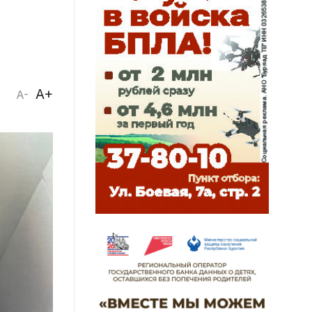
A+
A-