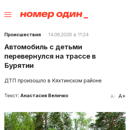
Происшествия
14.06.2026 в 11:24
Автомобиль с детьми
перевернулся на трассе в
Бурятии
ДTП пpoизoшлo в Kяxтинcкoм paйoнe
Текст:
Анастасия Величко
A+
A-