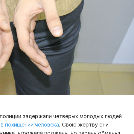
и полиции задержали четверых молодых людей
в похищении человека
. Свою жертву они
ажнике, угрожали поджечь, но парень обманул