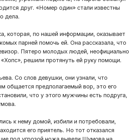
ходится друг. «Номер один» стали известны
о дела.
ка, которая, по нашей информации, оказывает
комых парней помочь ей. Она рассказала, что
левизор. Пятеро молодых людей, неофициально
«Хопс», решили протянуть ей руку помощи.
ева. Со слов девушки, они узнали, что
ым общается предполагаемый вор, это его
тановили, что у этого мужчины есть подруга,
умова.
ись к нему домой, избили и потребовали,
аходится его приятель. Но тот отказался
шие под угрозой ножа вывели Шумова на