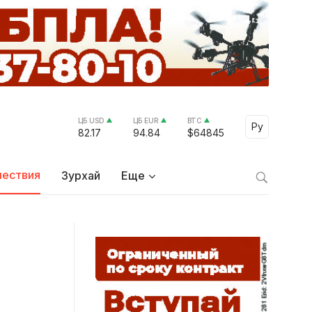
ЦБ USD
ЦБ EUR
BTC
Select Lang
Ру
82.17
94.84
$64845
ествия
Зурхай
Еще