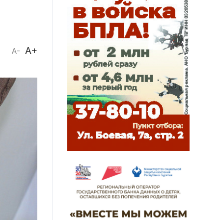
A+
A-