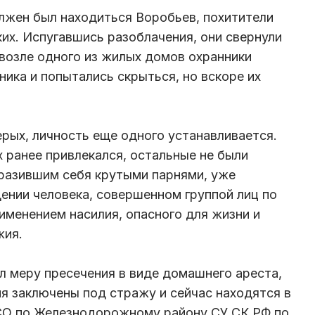
олжен был находиться Воробьев, похитители
их. Испугавшись разоблачения, они свернули
 возле одного из жилых домов охранники
ика и попытались скрыться, но вскоре их
рых, личность еще одного устанавливается.
х ранее привлекался, остальные не были
азившим себя крутыми парнями, уже
ении человека, совершенном группой лиц по
именением насилия, опасного для жизни и
жия.
 меру пресечения в виде домашнего ареста,
ия заключены под стражу и сейчас находятся в
СО по Железнодорожному району СУ СК РФ по