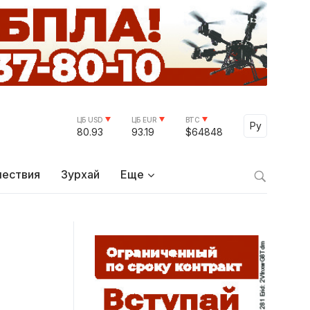
ЦБ USD
ЦБ EUR
BTC
Select Lang
Ру
80.93
93.19
$64848
ествия
Зурхай
Еще