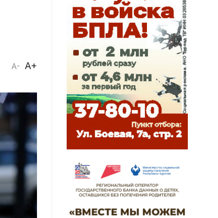
A+
A-