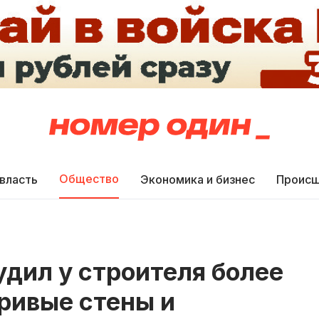
Общество
 власть
Экономика и бизнес
Происш
дил у строителя более
кривые стены и