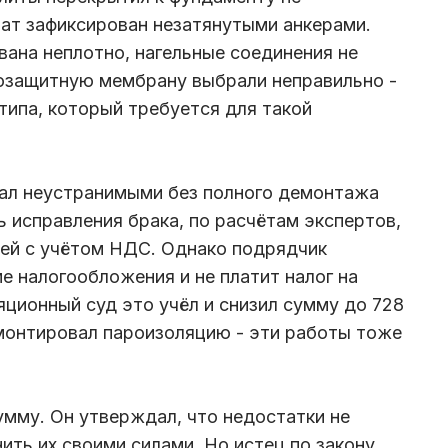
ат зафиксирован незатянутыми анкерами.
ана неплотно, нагельные соединения не
озащитную мембрану выбрали неправильно -
типа, который требуется для такой
нал неустранимыми без полного демонтажа
ь исправления брака, по расчётам экспертов,
лей с учётом НДС. Однако подрядчик
е налогообложения и не платит налог на
ционный суд это учёл и снизил сумму до 728
смонтировал пароизоляцию - эти работы тоже
мму. Он утверждал, что недостатки не
ить их своими силами. Но истец по закону