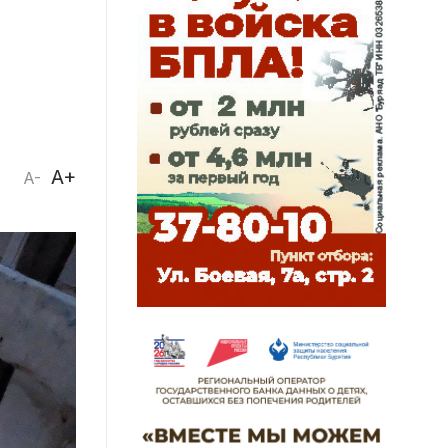
A+
A-