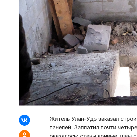
Житель Улан-Удэ заказал стро
панелей. Заплатил почти четыре
оказалось: стены кривые, швы 