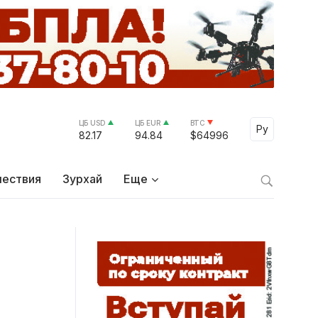
ЦБ USD
ЦБ EUR
BTC
Select Lang
Ру
82.17
94.84
$64996
ествия
Зурхай
Еще