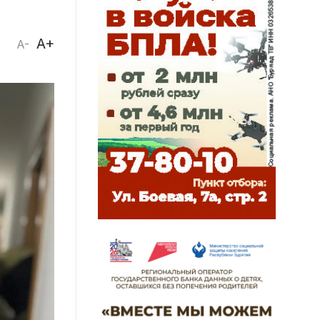
A+
A-