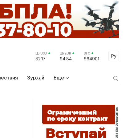
ЦБ USD
ЦБ EUR
BTC
Select Lang
Ру
82.17
94.84
$64901
ествия
Зурхай
Еще