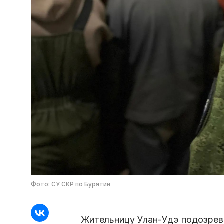
Фото: СУ СКР по Бурятии
Жительницу Улан-Удэ подозрева