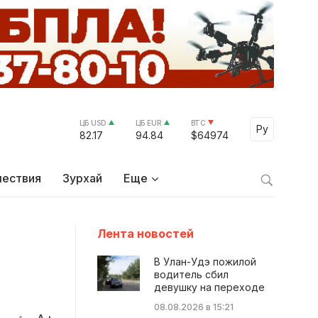
ЦБ USD
ЦБ EUR
BTC
Select Lang
Ру
82.17
94.84
$64974
ествия
Зурхай
Еще
Лента новостей
В Улан-Удэ пожилой
водитель сбил
девушку на переходе
08.08.2026 в 15:21