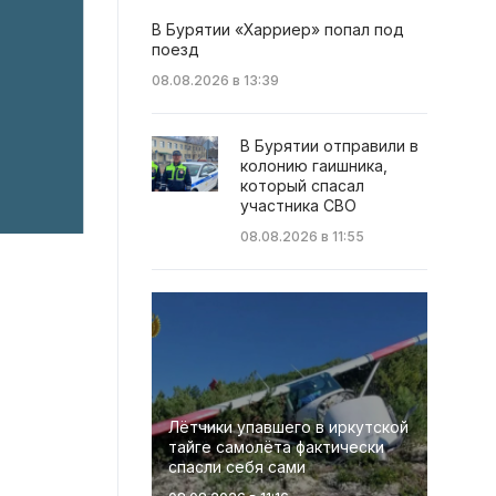
В Бурятии «Харриер» попал под
поезд
08.08.2026 в 13:39
В Бурятии отправили в
колонию гаишника,
который спасал
участника СВО
08.08.2026 в 11:55
Лётчики упавшего в иркутской
тайге самолёта фактически
спасли себя сами