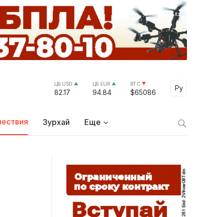
ЦБ USD
ЦБ EUR
BTC
Select Lang
Ру
82.17
94.84
$65086
ествия
Зурхай
Еще