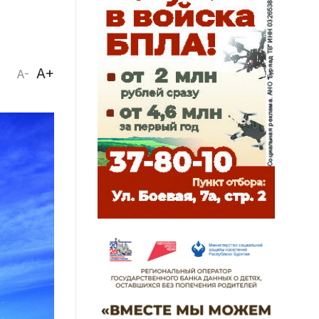
A+
A-